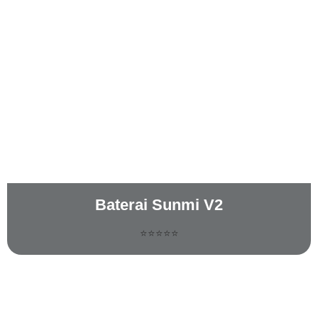
Baterai Sunmi V2
⭐⭐⭐⭐⭐