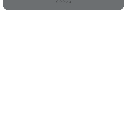
⭐⭐⭐⭐⭐