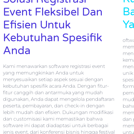
Ba
Event Fleksibel Dan
Y
Efisien Untuk
Kebutuhan Spesifik
oftw
memb
Anda
meng
kema
Kami menawarkan software registrasi event
menc
yang memungkinkan Anda untuk
unik
menyesuaikan setiap aspek sesuai dengan
spes
kebutuhan spesifik acara Anda. Dengan fitur-
form
fitur canggih dan antarmuka yang mudah
pemb
digunakan, Anda dapat mengelola pendaftaran
muda
peserta, pembayaran, dan check-in dengan
bahw
lebih mudah dan efisien. Dukungan modifikasi
memb
dan customisasi kami memastikan bahwa
dan 
software ini dapat diadaptasi untuk berbagai
mema
jenis event, dari konferensi bisnis hingga festival
untuk