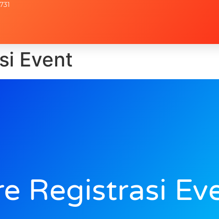
731
si Event
e Registrasi Ev