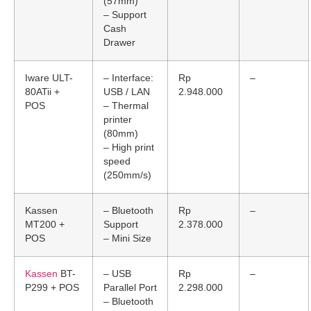
(57mm)
– Support
Cash
Drawer
Iware ULT-
– Interface:
Rp
–
80ATii +
USB / LAN
2.948.000
POS
– Thermal
printer
(80mm)
– High print
speed
(250mm/s)
Kassen
– Bluetooth
Rp
–
MT200 +
Support
2.378.000
POS
– Mini Size
Kassen
BT-
– USB
Rp
–
P299 + POS
Parallel Port
2.298.000
– Bluetooth