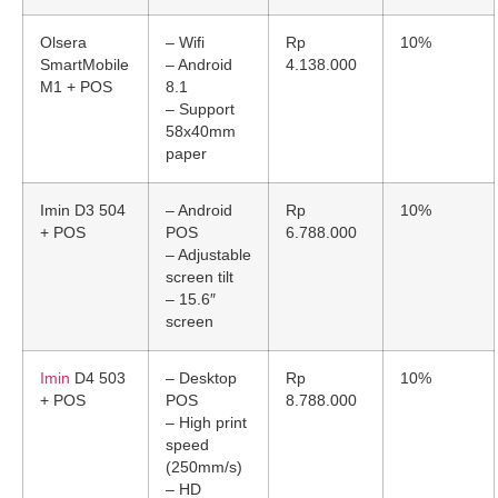
Olsera
– Wifi
Rp
10%
SmartMobile
– Android
4.138.000
M1 + POS
8.1
– Support
58x40mm
paper
Imin D3 504
– Android
Rp
10%
+ POS
POS
6.788.000
– Adjustable
screen tilt
– 15.6″
screen
Imin
D4 503
– Desktop
Rp
10%
+ POS
POS
8.788.000
– High print
speed
(250mm/s)
– HD