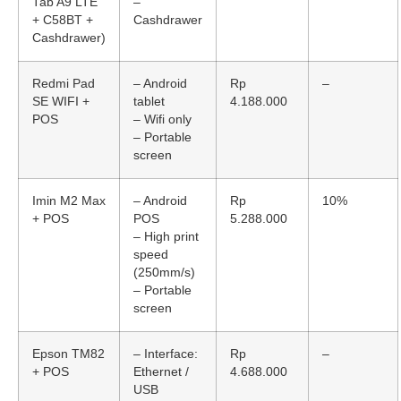
Tab A9 LTE
–
+ C58BT +
Cashdrawer
Cashdrawer)
Redmi Pad
– Android
Rp
–
SE WIFI +
tablet
4.188.000
POS
– Wifi only
– Portable
screen
Imin M2 Max
– Android
Rp
10%
+ POS
POS
5.288.000
– High print
speed
(250mm/s)
– Portable
screen
Epson TM82
– Interface:
Rp
–
+ POS
Ethernet /
4.688.000
USB