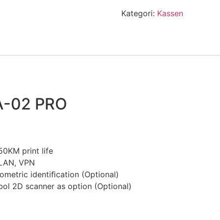
Kategori:
Kassen
A-02 PRO
50KM print life
WLAN, VPN
metric identiﬁcation (Optional)
ol 2D scanner as option (Optional)