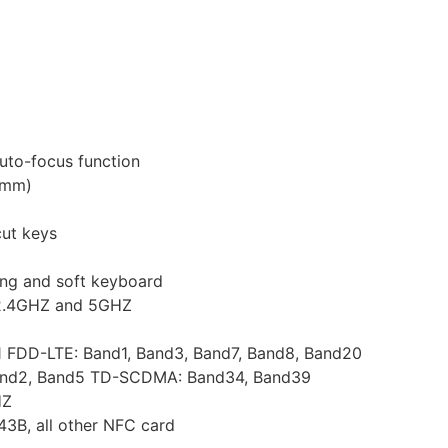
to-focus function
6mm)
cut keys
ing and soft keyboard
d 2.4GHZ and 5GHZ
 FDD-LTE: Band1, Band3, Band7, Band8, Band20
nd2, Band5 TD-SCDMA: Band34, Band39
HZ
3B, all other NFC card