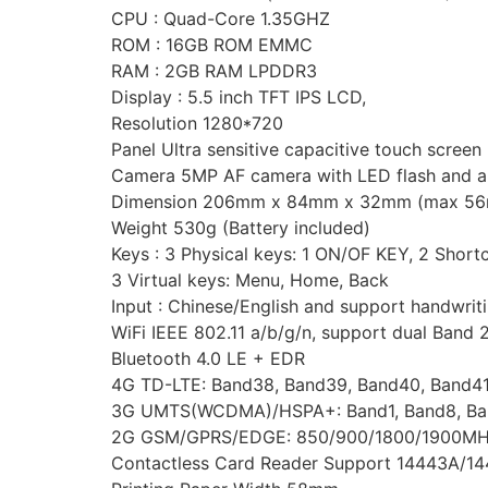
CPU : Quad-Core 1.35GHZ
ROM : 16GB ROM EMMC
RAM : 2GB RAM LPDDR3
Display : 5.5 inch TFT IPS LCD,
Resolution 1280*720
Panel Ultra sensitive capacitive touch screen
Camera 5MP AF camera with LED flash and au
Dimension 206mm x 84mm x 32mm (max 5
Weight 530g (Battery included)
Keys : 3 Physical keys: 1 ON/OF KEY, 2 Short
3 Virtual keys: Menu, Home, Back
Input : Chinese/English and support handwrit
WiFi IEEE 802.11 a/b/g/n, support dual Ban
Bluetooth 4.0 LE + EDR
4G TD-LTE: Band38, Band39, Band40, Band41
3G UMTS(WCDMA)/HSPA+: Band1, Band8, Ba
2G GSM/GPRS/EDGE: 850/900/1800/1900M
Contactless Card Reader Support 14443A/144