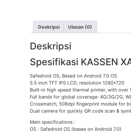
Deskripsi
Ulasan (0)
Deskripsi
Spesifikasi KASSEN X
Safedroid OS, Based on Android 7.0 OS
5.5 inch TFT IPS LCD, resolution 1280*720
Built-in high speed thermal printer, with over 
Full bands for global coverage: 4G/3G/2G, 
Crossmatch, 508dpi ﬁngerprint module for bio
Dual camera for quickly QR code scan & symb
Main specifications :
OS : Safedroid OS (bases on Android 7.0)