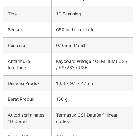
Tipe
1D Scanning
Sensor
650nm laser diode
Resolusi
0.10mm (4mil)
Antarmuka /
Keyboard Wedge / OEM (IBM) USB
Interface
/ RS-232 / USB
Dimensi Produk
16.3 x 9.1 x 4.1 cm
Berat Produk
150 g
Autodiscriminates
Termasuk GS1 DataBar™ linear
1D Codes
codes