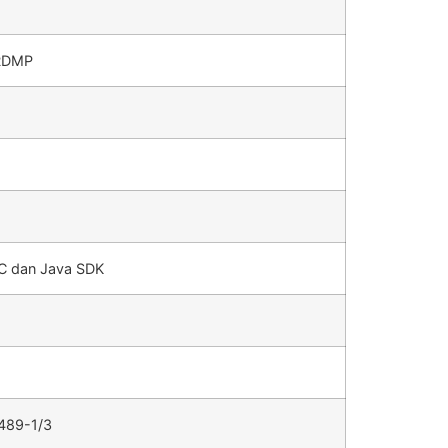
 RDMP
 C dan Java SDK
 489-1/3