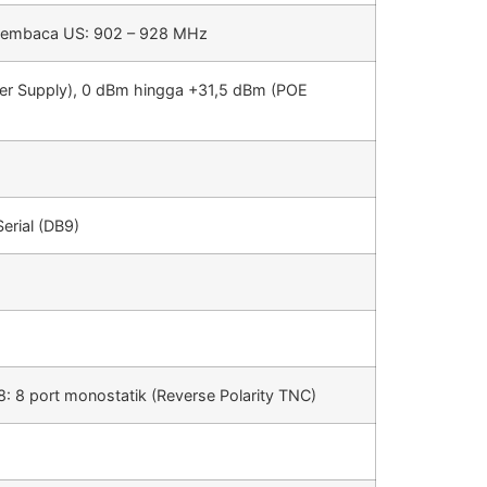
Pembaca US: 902 – 928 MHz
r Supply), 0 dBm hingga +31,5 dBm (POE
erial (DB9)
: 8 port monostatik (Reverse Polarity TNC)