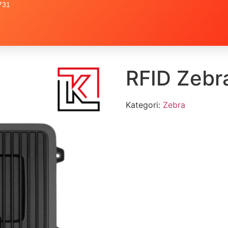
731
RFID Zebr
Kategori:
Zebra