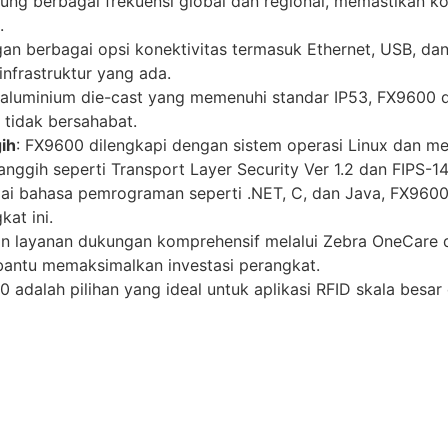
ng berbagai frekuensi global dan regional, memastikan kom
.
gan berbagai opsi konektivitas termasuk Ethernet, USB, d
nfrastruktur yang ada.
n aluminium die-cast yang memenuhi standar IP53, FX9600 
 tidak bersahabat.
ih
: FX9600 dilengkapi dengan sistem operasi Linux dan 
anggih seperti Transport Layer Security Ver 1.2 dan FIPS-14
ai bahasa pemrograman seperti .NET, C, dan Java, FX9
kat ini.
n layanan dukungan komprehensif melalui Zebra OneCare d
antu memaksimalkan investasi perangkat.
0 adalah pilihan yang ideal untuk aplikasi RFID skala besar 