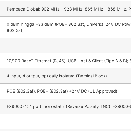
Pembaca Global: 902 MHz – 928 MHz, 865 MHz – 868 MHz, 
0 dBm hingga +33 dBm (POE+ 802.3at, Universal 24V DC Powe
802.3af)
10/100 BaseT Ethernet (RJ45); USB Host & Client (Tipe A & B); S
4 input, 4 output, optically isolated (Terminal Block)
POE (802.3af), POE+ (802.3at) +24V DC (UL Approved)
FX9600-4: 4 port monostatik (Reverse Polarity TNC), FX9600-8