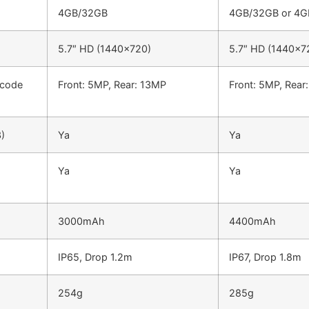
4GB/32GB
4GB/32GB or 4
5.7″ HD (1440×720)
5.7″ HD (1440×7
rcode
Front: 5MP, Rear: 13MP
Front: 5MP, Rear
)
Ya
Ya
Ya
Ya
3000mAh
4400mAh
IP65, Drop 1.2m
IP67, Drop 1.8m
254g
285g