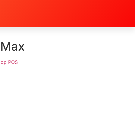
 Max
top POS