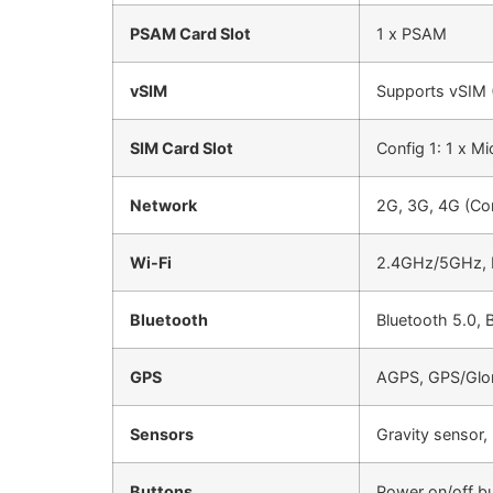
PSAM Card Slot
1 x PSAM
vSIM
Supports vSIM 
SIM Card Slot
Config 1: 1 x 
Network
2G, 3G, 4G (Con
Wi-Fi
2.4GHz/5GHz, I
Bluetooth
Bluetooth 5.0, 
GPS
AGPS, GPS/Glon
Sensors
Gravity sensor,
Buttons
Power on/off bu