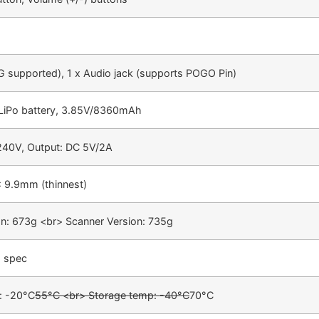
 supported), 1 x Audio jack (supports POGO Pin)
LiPo battery, 3.85V/8360mAh
240V, Output: DC 5V/2A
x 9.9mm (thinnest)
on: 673g <br> Scanner Version: 735g
p spec
: -20°C
55°C <br> Storage temp: -40°C
70°C