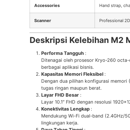
Accessories
Hand strap, cha
Scanner
Professional 2D
Deskripsi Kelebihan M2
Performa Tangguh
:
Ditenagai oleh prosesor Kryo-260 oct
berbagai aplikasi bisnis.
Kapasitas Memori Fleksibel
:
Dengan dua pilihan konfigurasi memori
tugas ringan maupun berat.
Layar FHD Besar
:
Layar 10.1″ FHD dengan resolusi 1920×
Konektivitas Lengkap
:
Mendukung Wi-Fi dual-band (2.4GHz/5GHz
lingkungan kerja.
Daya Tahan Tinggi
: