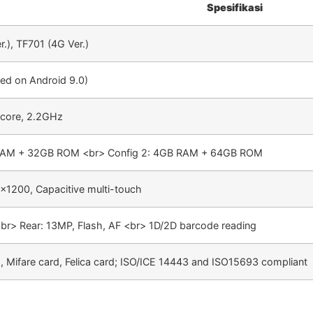
Spesifikasi
r.), TF701 (4G Ver.)
d on Android 9.0)
core, 2.2GHz
 RAM + 32GB ROM <br> Config 2: 4GB RAM + 64GB ROM
×1200, Capacitive multi-touch
br> Rear: 13MP, Flash, AF <br> 1D/2D barcode reading
, Mifare card, Felica card; ISO/ICE 14443 and ISO15693 compliant