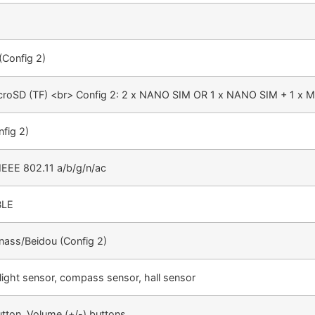
(Config 2)
MicroSD (TF) <br> Config 2: 2 x NANO SIM OR 1 x NANO SIM + 1 x M
fig 2)
EEE 802.11 a/b/g/n/ac
BLE
ass/Beidou (Config 2)
 light sensor, compass sensor, hall sensor
tton, Volume (+/-) buttons