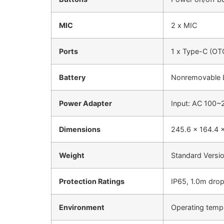
MIC
2 x MIC
Ports
1 x Type-C (OTG
Battery
Nonremovable 
Power Adapter
Input: AC 100~
Dimensions
245.6 x 164.4 
Weight
Standard Versi
Protection Ratings
IP65, 1.0m dro
Environment
Operating temp