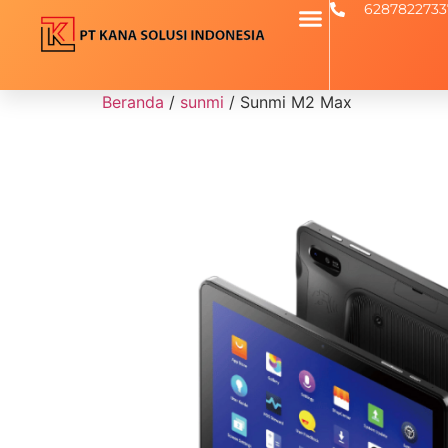
6287822733
Beranda
/
sunmi
/ Sunmi M2 Max