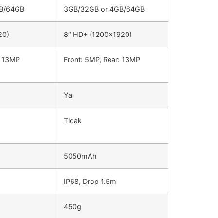
GB/64GB
3GB/32GB or 4GB/64GB
20)
8″ HD+ (1200×1920)
: 13MP
Front: 5MP, Rear: 13MP
Ya
Tidak
5050mAh
IP68, Drop 1.5m
450g