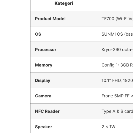
Kategori
Product Model
TF700 (Wi-Fi Ve
OS
SUNMI OS (base
Processor
Kryo-260 octa-
Memory
Config 1: 3GB
Display
10.1″ FHD, 1920
Camera
Front: 5MP FF <
NFC Reader
Type A & B card
Speaker
2 x 1W