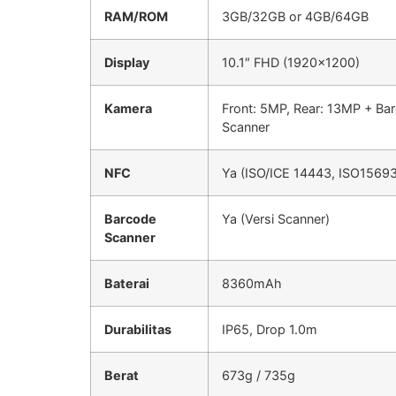
RAM/ROM
3GB/32GB or 4GB/64GB
Display
10.1″ FHD (1920×1200)
Kamera
Front: 5MP, Rear: 13MP + Ba
Scanner
NFC
Ya (ISO/ICE 14443, ISO15693
Barcode
Ya (Versi Scanner)
Scanner
Baterai
8360mAh
Durabilitas
IP65, Drop 1.0m
Berat
673g / 735g