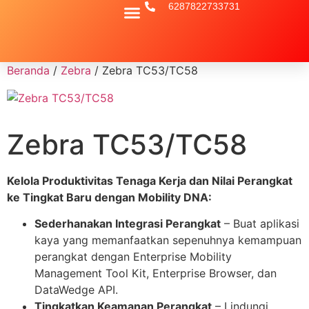
6287822733731
Mesin Kasir Android Murah Terbaik
Jasa Sewa Mesin Fotocopy
Jasa Stock Opname
Printer Label Terbaik
Jasa Cetak Label Barcode
Jasa IT Support Dan IT Maintenance
Jasa Sewa Mesin Kasir Dan POS
Aplikasi Kana POS : Solusi Aplikasi Kasir Murah Offline
Beranda
/
Zebra
/ Zebra TC53/TC58
Zebra TC53/TC58
Kelola Produktivitas Tenaga Kerja dan Nilai Perangkat
ke Tingkat Baru dengan Mobility DNA:
Sederhanakan Integrasi Perangkat
– Buat aplikasi
kaya yang memanfaatkan sepenuhnya kemampuan
perangkat dengan Enterprise Mobility
Management Tool Kit, Enterprise Browser, dan
DataWedge API.
Tingkatkan Keamanan Perangkat
– Lindungi